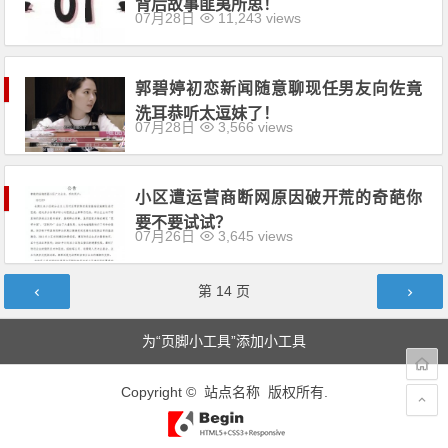
背后故事匪夷所思！
07月28日
11,243 views
郭碧婷初恋新闻随意聊现任男友向佐竟
洗耳恭听太逗妹了！
07月28日
3,566 views
小区遭运营商断网原因破开荒的奇葩你
要不要试试？
07月26日
3,645 views
文章导航
第
14
页
为“页脚小工具”添加小工具
Copyright © 站点名称 版权所有.