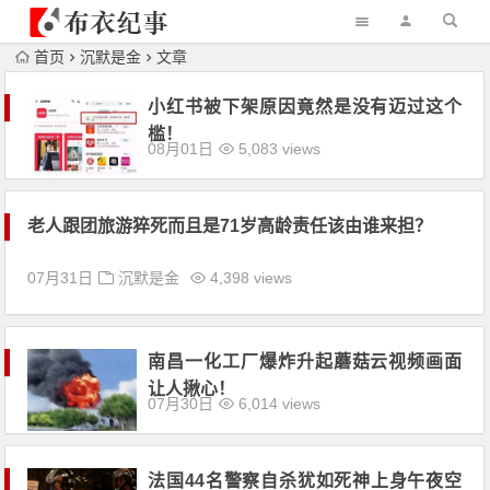
首页
沉默是金
文章
小红书被下架原因竟然是没有迈过这个
槛！
08月01日
5,083 views
老人跟团旅游猝死而且是71岁高龄责任该由谁来担？
07月31日
沉默是金
4,398 views
南昌一化工厂爆炸升起蘑菇云视频画面
让人揪心！
07月30日
6,014 views
法国44名警察自杀犹如死神上身午夜空