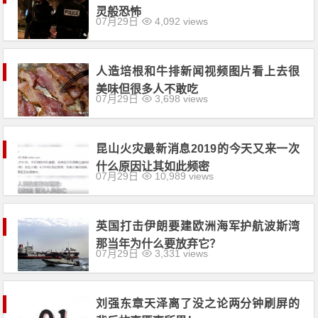
灵般恐怖
07月29日
4,092 views
人造培根和牛排新闻视频图片看上去很
美味但很多人不敢吃
07月29日
3,698 views
昆山火灾最新消息2019的今天又来一次
什么原因让其如此频密
07月29日
10,989 views
英国打击伊朗要建欧洲海军护航波斯湾
那当年为什么要放弃它？
07月29日
3,331 views
刘强东章天泽离了没之论两分钟刷屏的