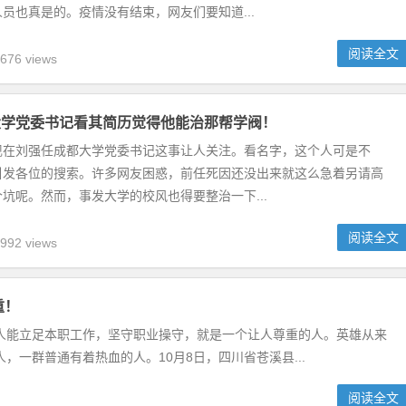
员也真是的。疫情没有结束，网友们要知道...
阅读全文
676 views
大学党委书记看其简历觉得他能治那帮学阀！
现在刘强任成都大学党委书记这事让人关注。看名字，这个人可是不
引发各位的搜索。许多网友困惑，前任死因还没出来就这么急着另请高
坑呢。然而，事发大学的校风也得要整治一下...
阅读全文
992 views
重！
人能立足本职工作，坚守职业操守，就是一个让人尊重的人。英雄从来
一群普通有着热血的人。10月8日，四川省苍溪县...
阅读全文