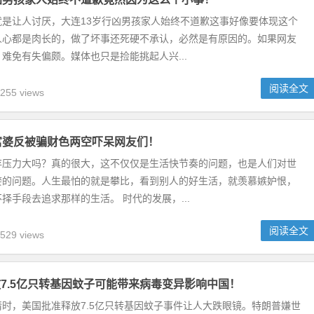
就是让人讨厌，大连13岁行凶男孩家人始终不道歉这事好像要体现这个
人心都是肉长的，做了坏事还死硬不承认，必然是有原因的。如果网友
难免有失偏颇。媒体也只是捡能挑起人兴...
阅读全文
255 views
富婆反被骗财色两空吓呆网友们！
存压力大吗？真的很大，这不仅仅是生活快节奏的问题，也是人们对世
婪的问题。人生最怕的就是攀比，看到别人的好生活，就羡慕嫉妒恨，
择手段去追求那样的生活。 时代的发展，...
阅读全文
529 views
7.5亿只转基因蚊子可能带来病毒变异影响中国！
时，美国批准释放7.5亿只转基因蚊子事件让人大跌眼镜。特朗普嫌世