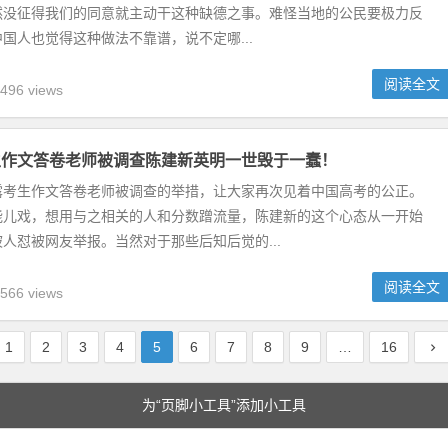
然没征得我们的同意就主动干这种缺德之事。难怪当地的公民要极力反
国人也觉得这种做法不靠谱，说不定哪...
阅读全文
496 views
生作文答卷老师被调查陈建新英明一世毁于一蠢！
露考生作文答卷老师被调查的举措，让大家再次见着中国高考的公正。
能儿戏，想用与之相关的人和分数蹭流量，陈建新的这个心态从一开始
人怼被网友举报。当然对于那些后知后觉的...
阅读全文
566 views
1
2
3
4
5
6
7
8
9
…
16
为“页脚小工具”添加小工具