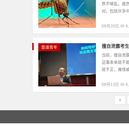
界不够乱，竟
对。包括许多中
08月20日
4,
擅自泄露考
靠谱青年
当前，擅自泄
这事本来就不
就不正，难怪被
08月13日
4,