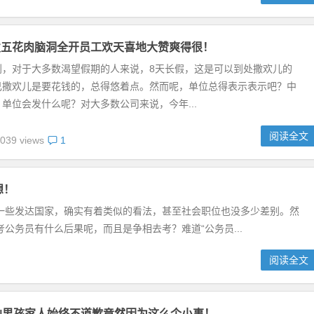
发五花肉脑洞全开员工欢天喜地大赞爽得很！
到，对于大多数渴望假期的人来说，8天长假，这是可以到处撒欢儿的
己撒欢儿是要花钱的，总得悠着点。然而呢，单位总得表示表示吧？中
单位会发什么呢？对大多数公司来说，今年...
阅读全文
039 views
1
想！
一些发达国家，确实有着类似的看法，甚至社会职位也没多少差别。然
公务员有什么后果呢，而且是争相去考？难道“公务员...
阅读全文
凶男孩家人始终不道歉竟然因为这么个小事！