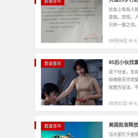
靠谱青年
社会上有些人
意思。然而，
只听一面之词，
09月08日
4,
95后小伙找
靠谱青年
这个社会，生
俗物欲无尽贪
就想方设法、不
08月21日
4,
美国批准释放
靠谱青年
当大家忙于疫情