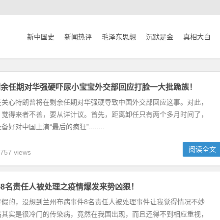
新中国史
新闻热评
毛泽东思想
沉默是金
真相大白
剩余任期对华强硬吓尿小宝宝外交部回应打脸一大批跪族！
在关心特朗普将在剩余任期对华强硬导致中国外交部回应这事。对此，
，觉得来者不善，要从详计议。首先，距离卸任只有两个多月时间了，
好对中国上演“最后的疯狂”........
阅读全文
757 views
8名责任人被处理之疫情爆发来势凶狠！
的，没想到兰州布病事件8名责任人被处理事件让我觉得情况不妙
病其实是很冷门的传染病，竟然在我国出现，而且还得不到相应重视，