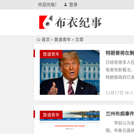
欢迎光临！
登录
首页
靠谱青年
文章
特朗普将在
靠谱青年
已经有很多人
笔者有新看法
特朗普政府已准备
11月17日
2,
兰州布病事件
靠谱青年
早前以为是假
哦。布鲁氏菌