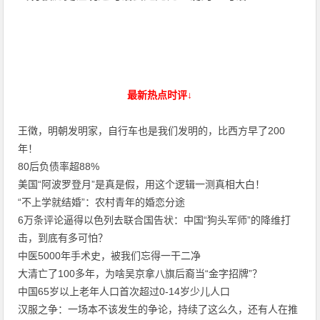
最新热点时评↓
王徵，明朝发明家，自行车也是我们发明的，比西方早了200
年！
80后负债率超88%
美国“阿波罗登月”是真是假，用这个逻辑一测真相大白！
“不上学就结婚”：农村青年的婚恋分途
6万条评论逼得以色列去联合国告状：中国“狗头军师”的降维打
击，到底有多可怕？
中医5000年手术史，被我们忘得一干二净
大清亡了100多年，为啥吴京拿八旗后裔当“金字招牌”？
中国65岁以上老年人口首次超过0-14岁少儿人口
汉服之争：一场本不该发生的争论，持续了这么久，还有人在推