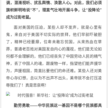
调，混淆视听、扰乱舆情、涣散人心。对此，我们必须
旗帜鲜明地说“不”，理直气壮地开展斗争，让“投降论”
成为过街老鼠。
面对美国的压迫，某些人却不发声，就是心里有
鬼，来自对于美国不切实际的崇拜，他们早就吓破胆
了，精神已经萎靡，位卑未敢忘忧国，从来热血在草
莽，普通老百姓对美国发自内心的蔑视，他们是无论如
何都不会理解的，他们已经丧失了中国劳动人民的精气
神，丢了中国人的魂，跟废物一样，指望他们能声援华
为，声援祖国，简直比要他们的命还难。某些人还对美
帝心存幻想，总以为不出声不出头，美帝就不会打压凌
辱我们了！真是悲哀啊！
勤劳勇敢——中华民族这一基因不是哪个民族都具