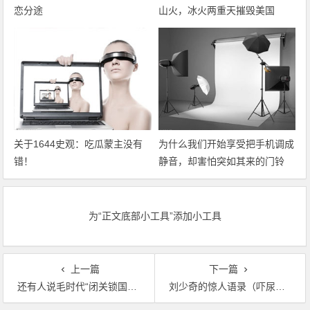
恋分途
山火，冰火两重天摧毁美国
关于1644史观：吃瓜蒙主没有
为什么我们开始享受把手机调成
错！
静音，却害怕突如其来的门铃
声？
为“正文底部小工具”添加小工具
上一篇
下一篇
还有人说毛时代“闭关锁国”？看看毛主席灵堂上的外国花圈！
刘少奇的惊人语录（吓尿小伙伴）