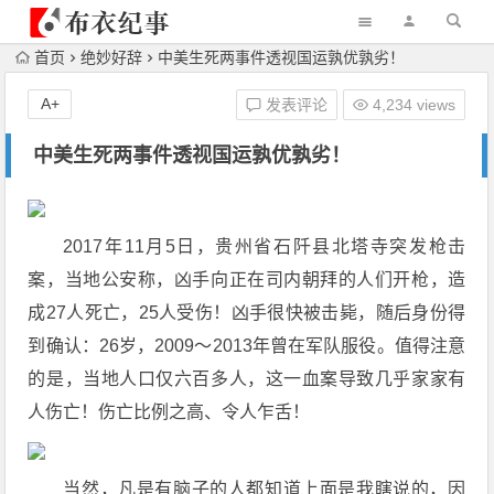
首页
绝妙好辞
中美生死两事件透视国运孰优孰劣！
A+
发表评论
4,234 views
中美生死两事件透视国运孰优孰劣！
2017年11月5日，贵州省石阡县北塔寺突发枪击
案，当地公安称，凶手向正在司内朝拜的人们开枪，造
成27人死亡，25人受伤！凶手很快被击毙，随后身份得
到确认：26岁，2009～2013年曾在军队服役。值得注意
的是，当地人口仅六百多人，这一血案导致几乎家家有
人伤亡！伤亡比例之高、令人乍舌！
当然，凡是有脑子的人都知道上面是我瞎说的，因