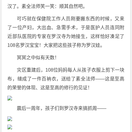
汉了。素全法师笑一笑：顺其自然吧。
可巧就在保健院工作人员刚要搬东西的时候，又来
了一位产妇，大出血、急需手术，于是医护人员连同附
近部队医院的专家在罗汉寺为她接生，这样恰好凑足了
108名罗汉宝宝！大家把这些孩子称为罗汉娃。
冥冥之中似有天数！
灾区重建后，108位妈妈每人从孩子衣服上剪下一块
布，缝成了一件百衲衣，送给了素全法师——这是至高
的荣誉的体现、这是至高的修行的见证！
震后一周年，孩子们到罗汉寺来搞抓周——