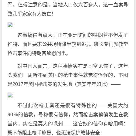
军。值得注意的是，当地人口仅六百多人，这一血案导
致几乎家家有人伤亡！
这事搞得有点大：正在亚洲访问的特朗普不但发了
推特、而且要求公共场所降半旗到9号。班长专门就教堂
枪击事件向特朗普致慰问电。
对中国人而言，这种事情实在是司空见惯了，这年
头我们一周听不到美国的枪击事件就觉得怪怪的，下图
是2017年美国枪击案的发生地（其实年年如此）——
不过此次枪击案还是很有特殊性的——美国大约
90％的信教，号称很有信仰，然而枪击案偏偏发生在教
堂内，实在是莫大的讽刺——这它娘的信仰有啥用啊：
既不能阻止枪手施暴、也无法保护教徒安全！