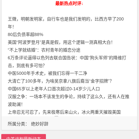
最新热点时评↓
王徵，明朝发明家，自行车也是我们发明的，比西方早了200
年！
80后负债率超88%
美国“阿波罗登月”是真是假，用这个逻辑一测真相大白！
“不上学就结婚”：农村青年的婚恋分途
6万条评论逼得以色列去联合国告状：中国“狗头军师”的降维打
击，到底有多可怕？
中医5000年手术史，被我们忘得一干二净
大清亡了100多年，为啥吴京拿八旗后裔当“金字招牌”？
中国65岁以上老年人口首次超过0-14岁少儿人口
汉服之争：一场本不该发生的争论，持续了这么久，还有人在推
波助澜！
上帝忍无可忍了，先来极寒后来山火，冰火两重天摧毁美国
所属分类：
绝妙好辞