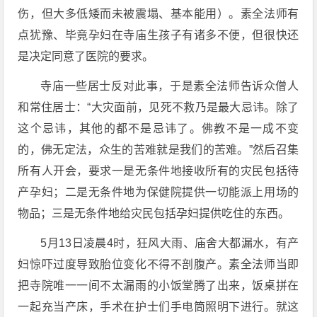
伤，但大多低矮而未被震塌、基本能用）。素全法师有
点犹豫、毕竟孕妇在寺庙生孩子有诸多不便，但很快还
是决定同意了医院的要求。
寺庙一些居士反对此事，于是素全法师告诉众僧人
和常住居士：“大灾面前，见死不救乃是最大忌讳。除了
这个忌讳，其他的都不是忌讳了。佛教不是一成不变
的，佛无定法，众生的苦难就是我们的苦难。”然后召集
所有人开会，要求一是无条件地接收所有的灾民包括待
产孕妇；二是无条件地为保健院提供一切能派上用场的
物品；三是无条件地给灾民包括孕妇提供吃住的东西。
5月13日凌晨4时，狂风大雨、庙舍大都漏水，有产
妇惊吓过度导致胎位变化不得不剖腹产。素全法师当即
把寺院唯一一间不太漏雨的小饭堂腾了出来，饭桌拼在
一起充当产床，手术在护士们手电筒照明下进行。就这