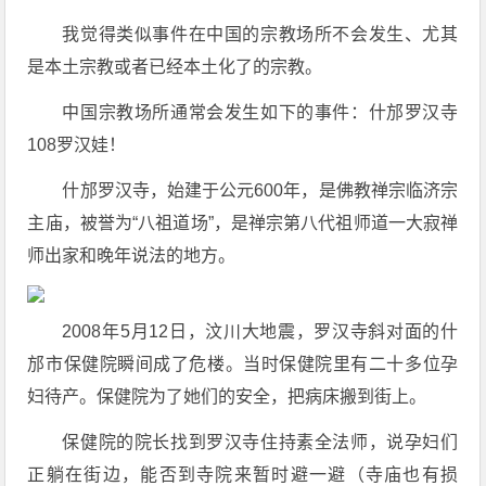
我觉得类似事件在中国的宗教场所不会发生、尤其
是本土宗教或者已经本土化了的宗教。
中国宗教场所通常会发生如下的事件：什邡罗汉寺
108罗汉娃！
什邡罗汉寺，始建于公元600年，是佛教禅宗临济宗
主庙，被誉为“八祖道场”，是禅宗第八代祖师道一大寂禅
师出家和晚年说法的地方。
2008年5月12日，汶川大地震，罗汉寺斜对面的什
邡市保健院瞬间成了危楼。当时保健院里有二十多位孕
妇待产。保健院为了她们的安全，把病床搬到街上。
保健院的院长找到罗汉寺住持素全法师，说孕妇们
正躺在街边，能否到寺院来暂时避一避（寺庙也有损