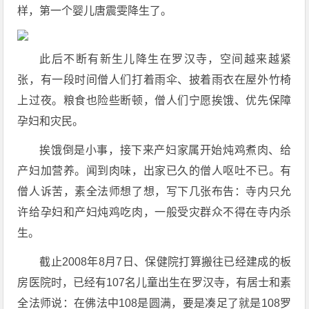
样，第一个婴儿唐震雯降生了。
此后不断有新生儿降生在罗汉寺，空间越来越紧
张，有一段时间僧人们打着雨伞、披着雨衣在屋外竹椅
上过夜。粮食也险些断顿，僧人们宁愿挨饿、优先保障
孕妇和灾民。
挨饿倒是小事，接下来产妇家属开始炖鸡煮肉、给
产妇加营养。闻到肉味，出家已久的僧人呕吐不已。有
僧人诉苦，素全法师想了想，写下几张布告：寺内只允
许给孕妇和产妇炖鸡吃肉，一般受灾群众不得在寺内杀
生。
截止2008年8月7日、保健院打算搬往已经建成的板
房医院时，已经有107名儿童出生在罗汉寺，有居士和素
全法师说：在佛法中108是圆满，要是凑足了就是108罗