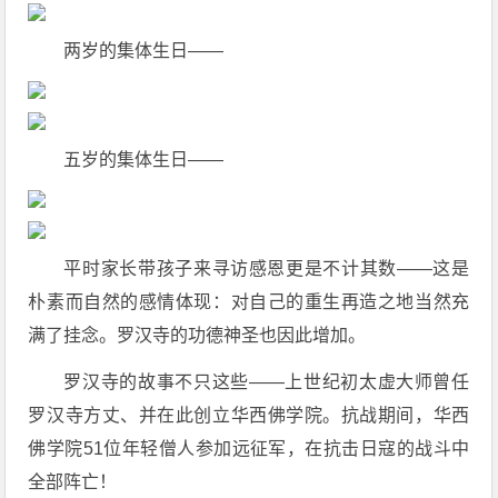
两岁的集体生日——
五岁的集体生日——
平时家长带孩子来寻访感恩更是不计其数——这是
朴素而自然的感情体现：对自己的重生再造之地当然充
满了挂念。罗汉寺的功德神圣也因此增加。
罗汉寺的故事不只这些——上世纪初太虚大师曾任
罗汉寺方丈、并在此创立华西佛学院。抗战期间，华西
佛学院51位年轻僧人参加远征军，在抗击日寇的战斗中
全部阵亡！