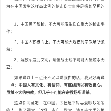
为在中国发生这样高比例的枪击伤亡事件是极其罕见的
——
1、中国民间禁枪，不大可能发生伤亡重大的枪击事
件；
2、中国人积极向上，不大可能大规模到宗教场所聚
积；
3、解放军威武文明，退伍战士也不可能大量滥杀无
辜；
如果说以上三点还不足以说服你的话，我只好再说
一点：
中国人有文化、有信仰、有底线所以有敬畏心，
虽然不大信宗教，但几乎不可能在宗教场所滥杀。
这点你同意吧：在中国，即便是平时喜爱吵吵闹闹
的人，到了祠堂、道观、寺庙、教堂、清真寺之类的地