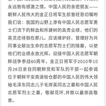
永远抱有感激之情。中国人民的亲密朋友——
朝鲜人民伟大的金正日将军生前曾经恳切嘱咐
我们说：我国的山野上渗有中国人民志愿军勇
士们流下的鲜血和所建树的高贵业绩，他们的
英灵还徘徊在那儿。应该维护好、管理好为共
同事业献出生命的志愿军烈士们的陵墓，以使
他们的业绩永放光辉。迎接中国人民志愿军朝
鲜战争参战60周年，金正日将军于2010年10
月26日亲自同朝鲜党和军队的干部一起参谒
位于朝鲜平安南道桧仓郡的中国人民的伟大领
袖毛泽东同志儿子毛岸英同志之墓和中国人民
志愿军烈士之墓，敬献花环,并致以最崇高敬
意。