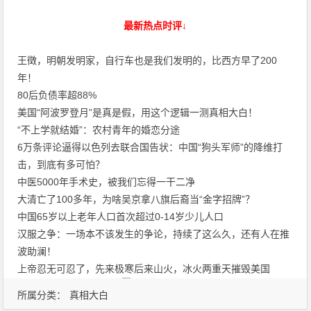
最新热点时评↓
王徵，明朝发明家，自行车也是我们发明的，比西方早了200
年！
80后负债率超88%
美国“阿波罗登月”是真是假，用这个逻辑一测真相大白！
“不上学就结婚”：农村青年的婚恋分途
6万条评论逼得以色列去联合国告状：中国“狗头军师”的降维打
击，到底有多可怕？
中医5000年手术史，被我们忘得一干二净
大清亡了100多年，为啥吴京拿八旗后裔当“金字招牌”？
中国65岁以上老年人口首次超过0-14岁少儿人口
汉服之争：一场本不该发生的争论，持续了这么久，还有人在推
波助澜！
上帝忍无可忍了，先来极寒后来山火，冰火两重天摧毁美国
所属分类：
真相大白