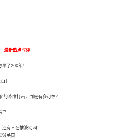
最新热点时评↓
早了200年！
大白！
师”的降维打击，到底有多可怕？
牌”？
，还有人在推波助澜！
摧毁美国