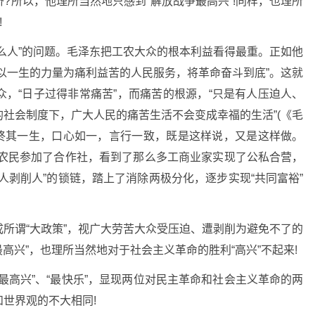
?所以，他理所当然地只感到“解放战争最高兴”!同样，也理所
!
么人”的问题。毛泽东把工农大众的根本利益看得最重。正如他
以一生的力量为痛利益苦的人民服务，将革命奋斗到底”。这就
，“日子过得非常痛苦”，而痛苦的根源，“只是有人压迫人、
社会制度下，广大人民的痛苦生活不会变成幸福的生活”(《毛
页)。 终其一生，口心如一，言行一致，既是这样说，又是这样做。
多农民参加了合作社，看到了那么多工商业家实现了公私合营，
人剥削人”的锁链，踏上了消除两极分化，逐步实现“共同富裕”
所谓“大政策”，视广大劳苦大众受压迫、遭剥削为避免不了的
最高兴”，也理所当然地对于社会主义革命的胜利“高兴”不起来!
最高兴”、“最快乐”，显现两位对民主革命和社会主义革命的两
世界观的不大相同!