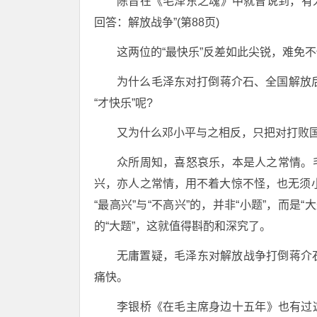
陈晋在《毛泽东之魂》中就曾说到，有
回答：解放战争”(第88页)
这两位的“最快乐”反差如此尖锐，难免
为什么毛泽东对打倒蒋介石、全国解放后
“才快乐”呢?
又为什么邓小平与之相反，只把对打败国
众所周知，喜怒哀乐，本是人之常情。毛泽
兴，亦人之常情，用不着大惊不怪，也无须小
“最高兴”与“不高兴”的，并非“小题”，而
的“大题”，这就值得斟酌和深究了。
无庸置疑，毛泽东对解放战争打倒蒋介
痛快。
李银桥《在毛主席身边十五年》也有过这