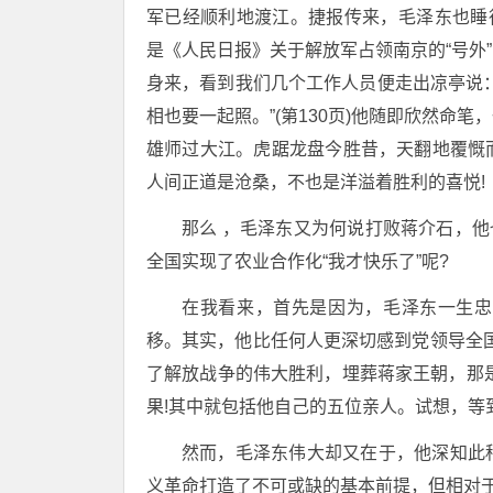
军已经顺利地渡江。捷报传来，毛泽东也睡
是《人民日报》关于解放军占领南京的“号外
身来，看到我们几个工作人员便走出凉亭说
相也要一起照。”(第130页)他随即欣然命
雄师过大江。虎踞龙盘今胜昔，天翻地覆慨
人间正道是沧桑，不也是洋溢着胜利的喜悦!
那么 ，毛泽东又为何说打败蒋介石，他
全国实现了农业合作化“我才快乐了”呢?
在我看来，首先是因为，毛泽东一生忠
移。其实，他比任何人更深切感到党领导全国
了解放战争的伟大胜利，埋葬蒋家王朝，那是
果!其中就包括他自己的五位亲人。试想，等到
然而，毛泽东伟大却又在于，他深知此
义革命打造了不可或缺的基本前提，但相对于