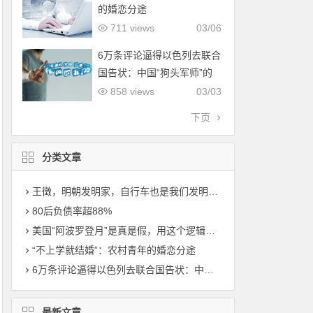
的婚恋分途
711 views
03/06
6万条评论逼得以色列去联合
国告状：中国“狗头军师”的
降维打击，到底有多可怕？
858 views
03/03
下页
分类文章
王徵，明朝发明家，自行车也是我们发明的，比西方早了200年！
80后负债率超88%
美国“阿波罗登月”是真是假，用这个逻辑一测真相大白！
“不上学就结婚”：农村青年的婚恋分途
6万条评论逼得以色列去联合国告状：中国“狗头军师”的降维打击，到底有多可怕？
最新文章