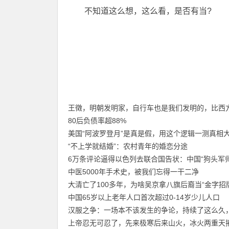
不知道这么想，这么看，是否有当?
王徵，明朝发明家，自行车也是我们发明的，比西方
80后负债率超88%
美国“阿波罗登月”是真是假，用这个逻辑一测真相
“不上学就结婚”：农村青年的婚恋分途
6万条评论逼得以色列去联合国告状：中国“狗头军
中医5000年手术史，被我们忘得一干二净
大清亡了100多年，为啥吴京拿八旗后裔当“金字招
中国65岁以上老年人口首次超过0-14岁少儿人口
汉服之争：一场本不该发生的争论，持续了这么久
上帝忍无可忍了，先来极寒后来山火，冰火两重天