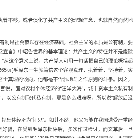
执着不够，或者淡化了共产主义的理想信念，也就自然而然地
所有制是社会赖以存在经济基础，社会主义的本质是公有制，要
党宣言》中昭告世界的基本理论：共产主义的特征并不是废除
。“从这个意义上说，共产党人可用一句话把自己的理论概括起
265页)毛泽东一生就笃信这个客观真理，执着着，坚持着，实
这个真理的倾向，他都毫不含混地与之作原则的斗争。因之，
喜悦，面对农村个体经济的“汪洋大海”，城市资本主义私有制
”，以公有制取代私有制，那是多么艰难呀，所以说“解放后没
。
视集体经济为“闹鬼”。如其不然，他又怎能在我国遭受严重经
”是好貓，在受到毛泽东批评后，多次作过检讨，而文革后一旦