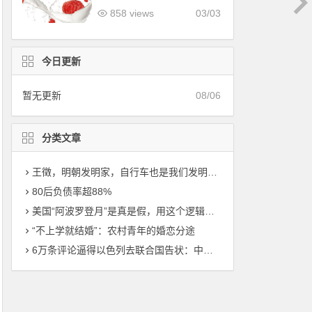
降维打击，到底有多可怕？
858 views
03/03
今日更新
暂无更新
08/06
分类文章
王徵，明朝发明家，自行车也是我们发明的，比西方早了200年！
80后负债率超88%
美国“阿波罗登月”是真是假，用这个逻辑一测真相大白！
“不上学就结婚”：农村青年的婚恋分途
6万条评论逼得以色列去联合国告状：中国“狗头军师”的降维打击，到底有多可怕？