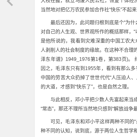
大权在握，就立马废人民公社，恢复个体经济
当然地对把亿万农民参加合作社“快乐”不起来
最后还因为，此问题归根到底是个“为什
对自己的人生观、世界观所作的概括那样，“
是他所说的，我看到灾难深重的中国工农大众
人剥削人的社会制度的缘故。在这种不合理的
泽东年谱》1949_1976第1卷，第383
因之，毛泽东只有到1955年，看到有那么
中国的劳苦大众扔掉了世世代代“人压迫人、
的大道，才感到“快乐了”，也是自然之理。
与此相反，邓小平把少数人先富起来当成
“常态”，那还不理所当然地只感到“解放战争
可见，毛泽东和邓小平这样两种不同的“
种不同的认知，说到底，源于两位人生哲学和