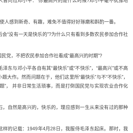
人曾问过邓小平：“你最高兴的是什么时候?邓小平毫不犹豫地
不使人感到新奇、有趣，难免不值得好好琢磨和斟酌一番。
会“没有一天是快乐的”?为什么只有看到多数农民参加合作社
民党，不把农民参加合作社看成“最高兴的时期”?
东与邓小平各自有其“最快乐”或“不快乐”，“最高兴”或不高
题大作。然而问题在于，他们这里所“最快乐”与不“不快乐”，
是“大题”， 并非日常生活琐事，而是打倒国民党与实现农业合作化
石，自然是高兴的，快乐的，理应感到一生从来没有过的那种
样的记载：1949年4月28日，我服侍毛泽东起床。那时，我