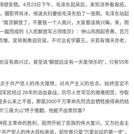
得很安稳。4月23日下午，毛泽东起床后，来到凉亭看报纸，
”，摄影师肖冰、候波夫妇要给毛泽东拍了一张照。毛泽东站起
：“南京解放了，不要我一个人高兴，大家都该高兴嘛。来，照
笔，一蹴而成的《人民解放军占领南京》：钟山风雨起苍黄，百万
而慷，宜将剩勇追穷寇，不可沽名学霸王。天若有情天亦老，
也没有高兴过，甚至说“解放后没有一天是快乐的”，只有55年
贞于共产党人的伟大理想，对共产主义的信念，始终坚定不
军民经过 28年的浴血奋战，历尽人世罕见的艰难困苦，夺取
多么来之不易，那是2000千万革命先烈流血牺牲换得来的结
“三座大山”终于推翻，他能不由衷欣喜?
种民主革命的胜利，固然开始了民族的伟大复兴，又为社会主
共产党人的伟大目标来说，却毕竟只是“万里长征的第一步”，