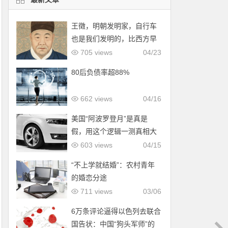
王徵，明朝发明家，自行车
也是我们发明的，比西方早
了200年！
705 views
04/23
80后负债率超88%
662 views
04/16
美国“阿波罗登月”是真是
假，用这个逻辑一测真相大
白！
603 views
04/15
“不上学就结婚”：农村青年
的婚恋分途
711 views
03/06
6万条评论逼得以色列去联合
国告状：中国“狗头军师”的