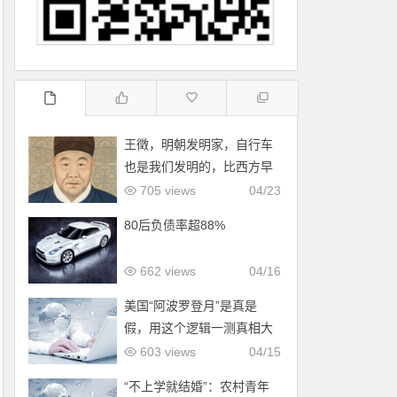
王徵，明朝发明家，自行车
也是我们发明的，比西方早
了200年！
705 views
04/23
80后负债率超88%
662 views
04/16
美国“阿波罗登月”是真是
假，用这个逻辑一测真相大
白！
603 views
04/15
“不上学就结婚”：农村青年