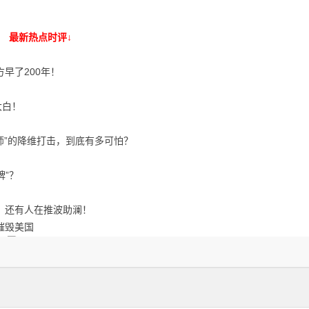
最新热点时评↓
早了200年！
大白！
师”的降维打击，到底有多可怕？
牌”？
，还有人在推波助澜！
摧毁美国