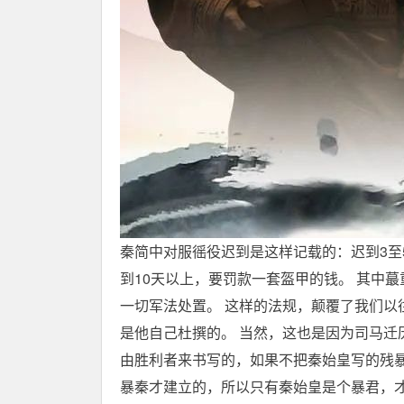
秦简中对服徭役迟到是这样记载的：迟到3至
到10天以上，要罚款一套盔甲的钱。 其中
一切军法处置。 这样的法规，颠覆了我们以
是他自己杜撰的。 当然，这也是因为司马迁
由胜利者来书写的，如果不把秦始皇写的残暴
暴秦才建立的，所以只有秦始皇是个暴君，才