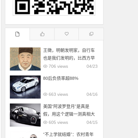
王徵，明朝发明家，自行车
也是我们发明的，比西方早
了200年！
706 views
04/23
80后负债率超88%
663 views
04/16
美国“阿波罗登月”是真是
假，用这个逻辑一测真相大
白！
605 views
04/15
“不上学就结婚”：农村青年