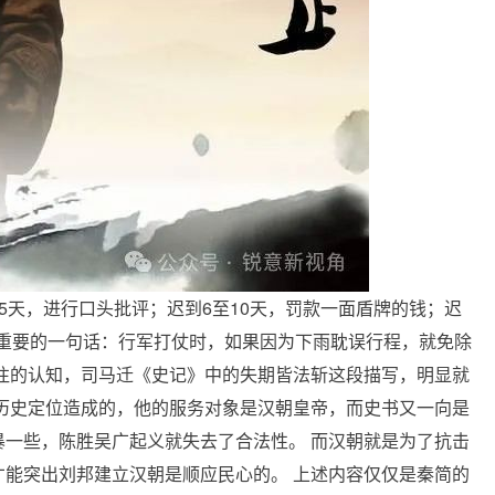
5天，进行口头批评；迟到6至10天，罚款一面盾牌的钱；迟
蕞重要的一句话：行军打仗时，如果因为下雨耽误行程，就免除
往的认知，司马迁《史记》中的失期皆法斩这段描写，明显就
历史定位造成的，他的服务对象是汉朝皇帝，而史书又一向是
一些，陈胜吴广起义就失去了合法性。 而汉朝就是为了抗击
能突出刘邦建立汉朝是顺应民心的。 上述内容仅仅是秦简的