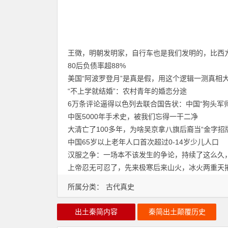
王徵，明朝发明家，自行车也是我们发明的，比西方
80后负债率超88%
美国“阿波罗登月”是真是假，用这个逻辑一测真相
“不上学就结婚”：农村青年的婚恋分途
6万条评论逼得以色列去联合国告状：中国“狗头军
中医5000年手术史，被我们忘得一干二净
大清亡了100多年，为啥吴京拿八旗后裔当“金字招
中国65岁以上老年人口首次超过0-14岁少儿人口
汉服之争：一场本不该发生的争论，持续了这么久
上帝忍无可忍了，先来极寒后来山火，冰火两重天
所属分类：
古代真史
出土秦简内容
秦简出土颠覆历史