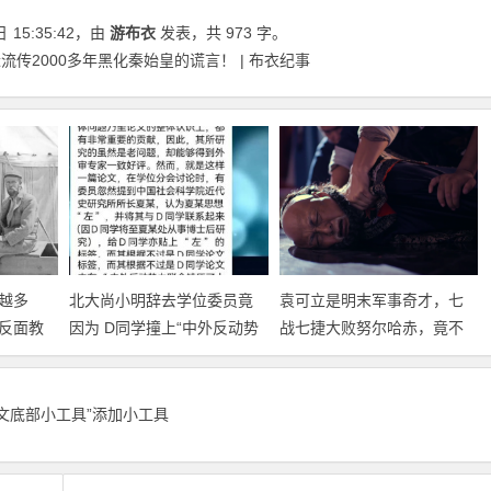
日
15:35:42
，由
游布衣
发表，共 973 字。
传2000多年黑化秦始皇的谎言！ | 布衣纪事
越多
北大尚小明辞去学位委员竟
袁可立是明末军事奇才，七
反面教
因为 D同学撞上“中外反动势
战七捷大败努尔哈赤，竟不
之！
力”！
为人知！
正文底部小工具”添加小工具