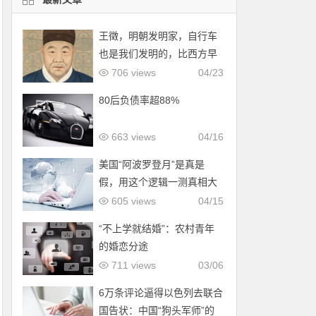
王徵，明朝发明家，自行车
也是我们发明的，比西方早
了200年！
706 views
04/23
80后负债率超88%
663 views
04/16
美国“阿波罗登月”是真是
假，用这个逻辑一测真相大
白！
605 views
04/15
“不上学就结婚”：农村青年
的婚恋分途
711 views
03/06
6万条评论逼得以色列去联合
国告状：中国“狗头军师”的