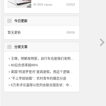
降维打击，到底有多可怕？
859 views
03/03
今日更新
暂无更新
08/06
分类文章
王徵，明朝发明家，自行车也是我们发明的，比西方早了200年！
80后负债率超88%
美国“阿波罗登月”是真是假，用这个逻辑一测真相大白！
“不上学就结婚”：农村青年的婚恋分途
6万条评论逼得以色列去联合国告状：中国“狗头军师”的降维打击，到底有多可怕？