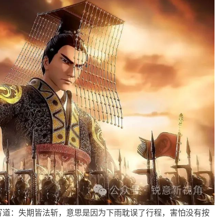
写道：失期皆法斩，意思是因为下雨耽误了行程，害怕没有按