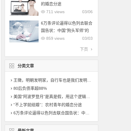
的婚恋分途
711 views
03/06
6万条评论逼得以色列去联合
国告状：中国“狗头军师”的
降维打击，到底有多可怕？
859 views
03/03
下页
分类文章
王徵，明朝发明家，自行车也是我们发明的，比西方早了200年！
80后负债率超88%
美国“阿波罗登月”是真是假，用这个逻辑一测真相大白！
“不上学就结婚”：农村青年的婚恋分途
6万条评论逼得以色列去联合国告状：中国“狗头军师”的降维打击，到底有多可怕？
最新文章