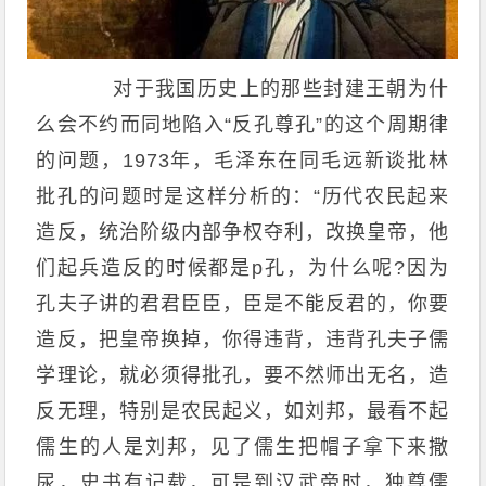
对于我国历史上的那些封建王朝为什
么会不约而同地陷入“反孔尊孔”的这个周期律
的问题，1973年，毛泽东在同毛远新谈批林
批孔的问题时是这样分析的：“历代农民起来
造反，统治阶级内部争权夺利，改换皇帝，他
们起兵造反的时候都是p孔，为什么呢?因为
孔夫子讲的君君臣臣，臣是不能反君的，你要
造反，把皇帝换掉，你得违背，违背孔夫子儒
学理论，就必须得批孔，要不然师出无名，造
反无理，特别是农民起义，如刘邦，最看不起
儒生的人是刘邦，见了儒生把帽子拿下来撒
尿，史书有记载，可是到汉武帝时，独尊儒