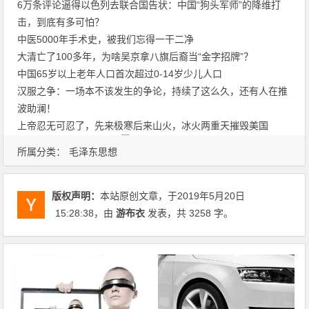
6万条评论逼得以色列去联合国告状：中国“狗头军师”的降维打
击，到底有多可怕？
中医5000年手术史，被我们忘得一干二净
大清亡了100多年，为啥吴京拿八旗后裔当“金字招牌”？
中国65岁以上老年人口首次超过0-14岁少儿人口
汉服之争：一场本不该发生的争论，持续了这么久，还有人在推
波助澜！
上帝忍无可忍了，先来极寒后来山火，冰火两重天摧毁美国
所属分类：
毛泽东思想
版权声明：
本站原创文章，于2019年5月20日
15:28:38
，由
游布衣
发表，共 3258 字。