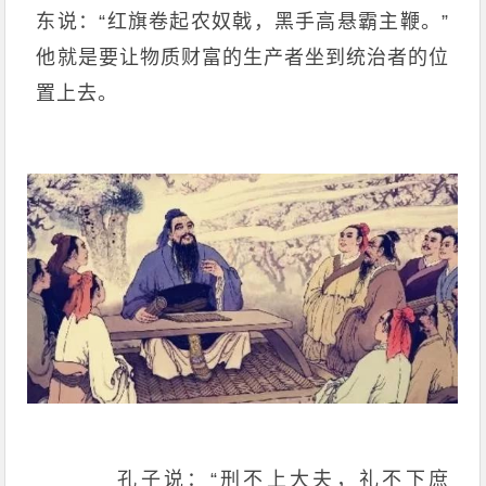
东说：“红旗卷起农奴戟，黑手高悬霸主鞭。”
他就是要让物质财富的生产者坐到统治者的位
置上去。
孔子说：“刑不上大夫，礼不下庶