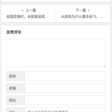
上一篇
下一篇
全国百强村，全部是延续毛时代集体所有制！
从赵构为什么要杀岳飞，到毛主席是人民的大救星
文章导航
发表评论
昵称
邮箱
网址